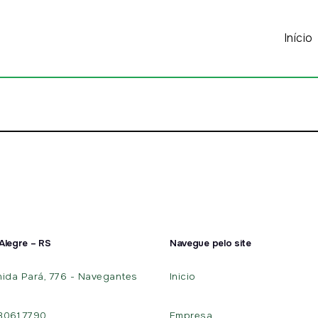
Início
Alegre – RS
Navegue pelo site
ida Pará, 776 - Navegantes
Inicio
 3061.7790
Empresa