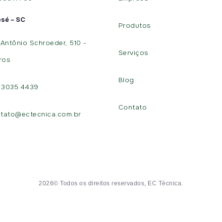
osé – SC
Produtos
Antônio Schroeder, 510 -
Serviços
ros
Blog
) 3035.4439
Contato
tato@ectecnica.com.br
2026© Todos os direitos reservados, EC Técnica.