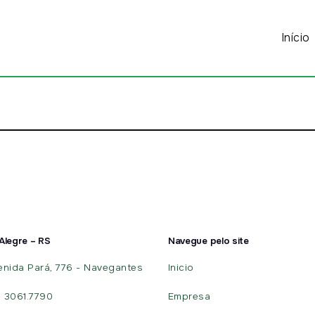
Início
Alegre – RS
Navegue pelo site
enida Pará, 776 - Navegantes
Inicio
) 3061.7790
Empresa