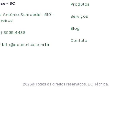
osé – SC
Produtos
a Antônio Schroeder, 510 -
Serviços
rreiros
Blog
8) 3035.4439
Contato
ntato@ectecnica.com.br
2026© Todos os direitos reservados, EC Técnica.