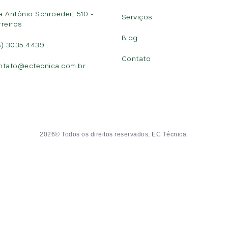
a Antônio Schroeder, 510 -
Serviços
rreiros
Blog
8) 3035.4439
Contato
ntato@ectecnica.com.br
2026© Todos os direitos reservados, EC Técnica.