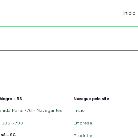
Início
Alegre – RS
Navegue pelo site
enida Pará, 776 - Navegantes
Inicio
) 3061.7790
Empresa
osé – SC
Produtos