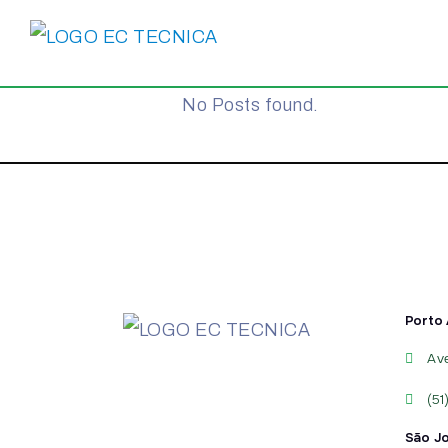
No Posts found.
Porto 
Av
(51
São J