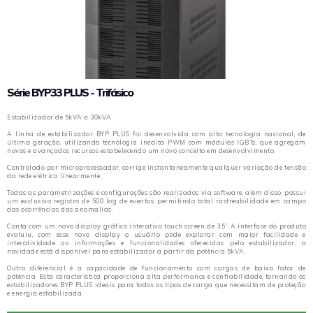
Série BYP33 PLUS - Trifásico
Estabilizador de 5kVA a 30kVA
A linha de estabilizador BYP PLUS foi desenvolvida com alta tecnologia nacional, de
última geração, utilizando tecnologia inédita PWM com módulos IGBTs, que agregam
novos e avançados recursos estabelecendo um novo conceito em desenvolvimento.
Controlado por microprocessador, corrige instantaneamente qualquer variação de tensão
da rede elétrica linearmente.
Todas as parametrizações e configurações são realizados via software, além disso, possui
um exclusivo registro de 500 log de eventos, permitindo total rastreabilidade em campo
das ocorrências das anomalias.
Conta com um novo display gráfico interativo touch screen de 3,5’’. A interface do produto
evoluiu, com esse novo display o usuário pode explorar com maior facilidade e
interatividade as informações e funcionalidades oferecidas pelo estabilizador, a
novidade está disponível para estabilizador a partir da potência 5kVA.
Outro diferencial é a capacidade de funcionamento com cargas de baixo fator de
potência. Esta característica proporciona alta performance e confiabilidade, tornando os
estabilizadores BYP PLUS ideais para todos os tipos de carga que necessitam de proteção
e energia estabilizada.