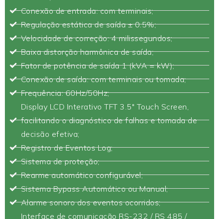
Conexão de entrada: com terminais;
Regulação estática de saída ± 0.5%;
Velocidade de correção: 4 milissegundos;
Baixa distorção harmônica de saída;
Fator de potência de saída 1 (kVA = kW);
Conexão de saída: com terminais ou tomada;
Frequência: 60Hz/50Hz;
Display LCD Interativo TFT 3.5" Touch Screen,
facilitando o diagnóstico de falhas e tomada de
decisão efetiva;
Registro de Eventos Log;
Sistema de proteção;
Rearme automático configurável;
Sistema Bypass Automático ou Manual;
Alarme sonoro dos eventos ocorridos;
Interface de comunicação RS-232 / RS 485 /