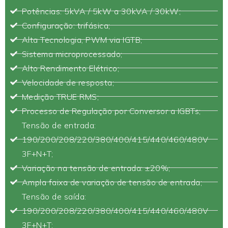
Potências: 5kVA / 5kW a 30kVA / 30kW;
Configuração: trifásica;
Alta Tecnologia, PWM via IGTB;
Sistema microprocessado;
Alto Rendimento Elétrico;
Velocidade de resposta;
Medição TRUE RMS;
Processo de Regulação por Conversor a IGBTs;
Tensão de entrada:
190/200/208/220/380/400/415/440/460/480V
3F+N+T;
Variação na tensão de entrada: ±20%;
Ampla faixa de variação de tensão de entrada;
Tensão de saída:
190/200/208/220/380/400/415/440/460/480V
3F+N+T;