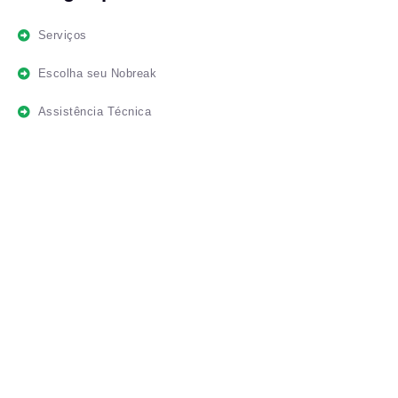
Serviços
Escolha seu Nobreak
Assistência Técnica
Consultoria de Aplicação
Contrato de Manutenção
Estabilizadores
Baterias
Entrar em Contato
© 2021 EC TÉCNICA – Todos os Direitos Reservados